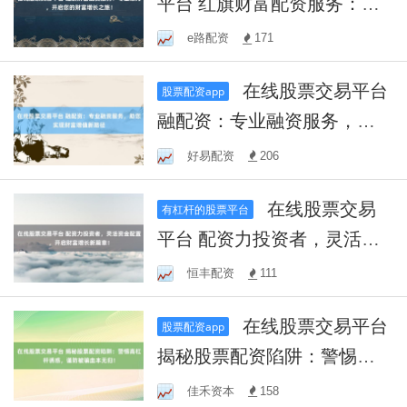
平台 红旗财富配资服务：专
业助力，开启您的财富增长
e路配资
171
之旅！
在线股票交易平台
股票配资app
融配资：专业融资服务，助
您实现财富增值新路径
好易配资
206
在线股票交易
有杠杆的股票平台
平台 配资力投资者，灵活资
金配置，开启财富增长新篇
恒丰配资
111
章！
在线股票交易平台
股票配资app
揭秘股票配资陷阱：警惕高
杠杆诱惑，谨防被骗血本无
佳禾资本
158