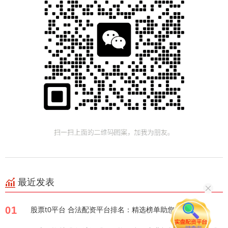
最近发表
01
股票t0平台 合法配资平台排名：精选榜单助您安全投资