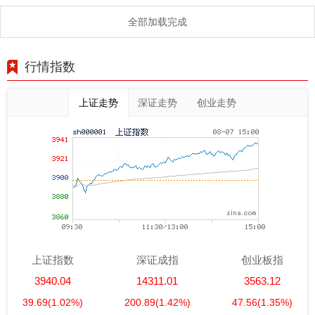
风险与保障
全部加载完成
行情指数
上证走势
深证走势
创业走势
上证指数
深证成指
创业板指
3940.04
14311.01
3563.12
39.69
(1.02%)
200.89
(1.42%)
47.56
(1.35%)