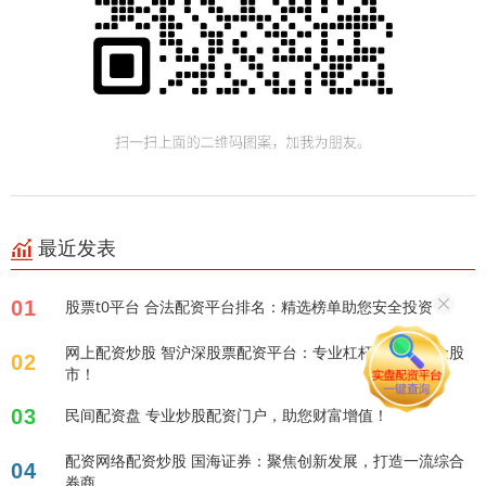
最近发表
01
股票t0平台 合法配资平台排名：精选榜单助您安全投资
网上配资炒股 智沪深股票配资平台：专业杠杆，助您掘金股
02
市！
03
民间配资盘 专业炒股配资门户，助您财富增值！
配资网络配资炒股 国海证券：聚焦创新发展，打造一流综合
04
券商