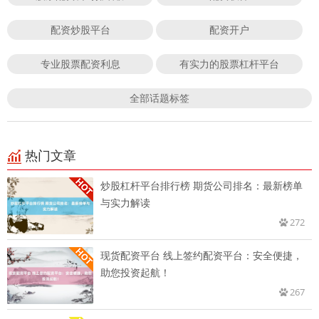
配资炒股平台
配资开户
专业股票配资利息
有实力的股票杠杆平台
全部话题标签
热门文章
炒股杠杆平台排行榜 期货公司排名：最新榜单
与实力解读
272
现货配资平台 线上签约配资平台：安全便捷，
助您投资起航！
267