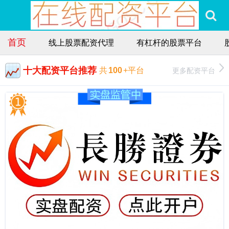
首页
线上股票配资代理
有杠杆的股票平台
十大配资平台推荐
更多配资平台
共
100
+平台