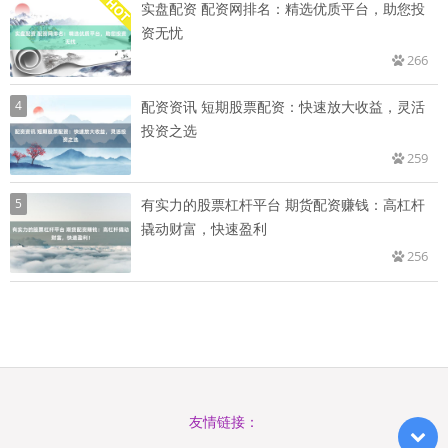
实盘配资 配资网排名：精选优质平台，助您投
资无忧
266
4
配资资讯 短期股票配资：快速放大收益，灵活
投资之选
259
5
有实力的股票杠杆平台 期货配资赚钱：高杠杆
撬动财富，快速盈利
256
友情链接：