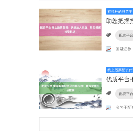
有杠杆的股票平
助您把握
配资平
国融证券
线上股票配资代
优质平台
配资平
金勺子配