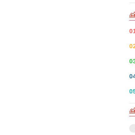
0
0
0
0
0