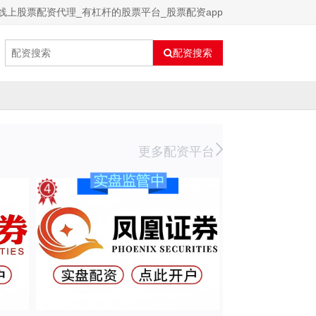
线上股票配资代理_有杠杆的股票平台_股票配资app
配资搜索
更多配资平台