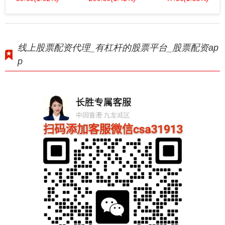
线上股票配资代理_有杠杆的股票平台_股票配资ap
p