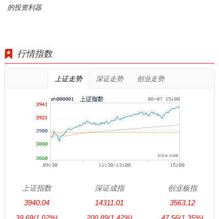
的投资利器
行情指数
上证走势
深证走势
创业走势
上证指数
深证成指
创业板指
3940.04
14311.01
3563.12
39.69
(1.02%)
200.89
(1.42%)
47.56
(1.35%)